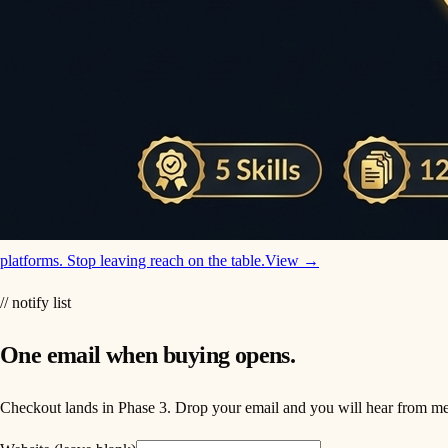
platforms. Stop leaving reach on the table.
View →
// notify list
One email when buying opens.
Checkout lands in Phase 3. Drop your email and you will hear from me t