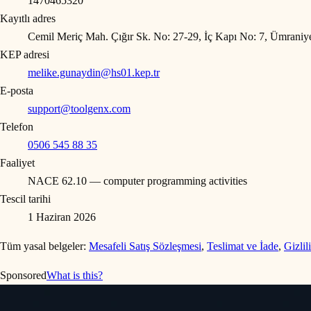
1470465320
Kayıtlı adres
Cemil Meriç Mah. Çığır Sk. No: 27-29, İç Kapı No: 7, Ümraniye 
KEP adresi
melike.gunaydin@hs01.kep.tr
E-posta
support@toolgenx.com
Telefon
0506 545 88 35
Faaliyet
NACE 62.10 — computer programming activities
Tescil tarihi
1 Haziran 2026
Tüm yasal belgeler:
Mesafeli Satış Sözleşmesi
,
Teslimat ve İade
,
Gizlil
Sponsored
What is this?