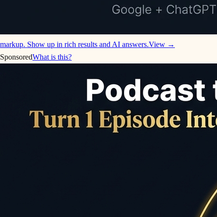
markup. Show up in rich results and AI answers.
View →
Sponsored
What is this?