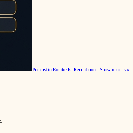
Podcast to Empire Kit
Record once. Show up on six
e.