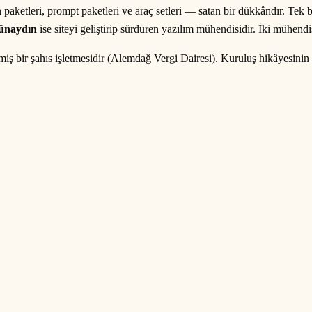
paketleri, prompt paketleri ve araç setleri — satan bir dükkândır. Tek bi
Günaydın
ise siteyi geliştirip sürdüren yazılım mühendisidir. İki mühendis
ş bir şahıs işletmesidir (Alemdağ Vergi Dairesi). Kuruluş hikâyesinin ay