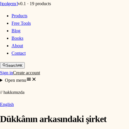
[
toolgenx
]
v0.1 · 19 products
Products
Free Tools
Blog
Books
About
Contact
Search
⌘K
Sign in
Create account
Open menu
// hakkımızda
English
Dükkânın arkasındaki şirket